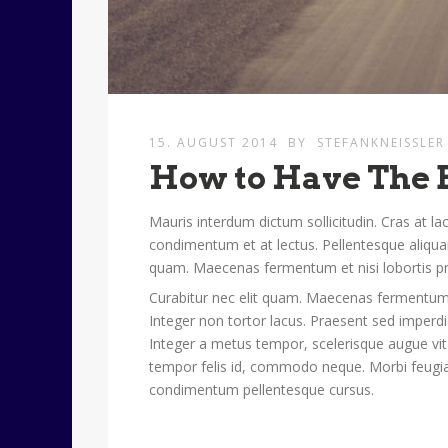
15. AUGUST 2014
BY
STEFANKNEISSLER
How to Have The 
Mauris interdum dictum sollicitudin. Cras at la
condimentum et at lectus. Pellentesque aliquam
quam. Maecenas fermentum et nisi lobortis pr
Curabitur nec elit quam. Maecenas fermentum e
Integer non tortor lacus. Praesent sed imperd
Integer a metus tempor, scelerisque augue vita
tempor felis id, commodo neque. Morbi feugia
condimentum pellentesque cursus.